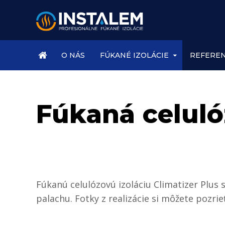
ÚVOD
O NÁS
FÚKANÉ IZOLÁCIE
REFEREN
Fúkaná celuló
Fúkanú celulózovú izoláciu Climatizer Plus
palachu. Fotky z realizácie si môžete pozrieť