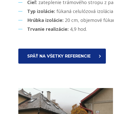
Cieľ:
zateplenie trámového stropu z pa
Typ izolácie:
fúkaná celulózová izolácia
Hrúbka izolácie:
20 cm, objemové fúka
Trvanie realizácie:
4,9 hod.
SPÄŤ NA VŠETKY REFERENCIE