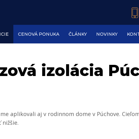
CIE
CENOVÁ PONUKA
ČLÁNKY
NOVINKY
KON
zová izolácia Pú
 sme aplikovali aj v rodinnom dome v Púchove. Cieľ
 nižšie.