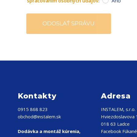
spracovaním osobných údajov
:
Áno
Kontakty
Adresa
0915 868 823
INSTALEM, s.r.o.
obchod@instalem.sk
Hviezdoslavova
018 63 Ladce
Dodávka a montáž kúrenia,
Facebook Fúkané 