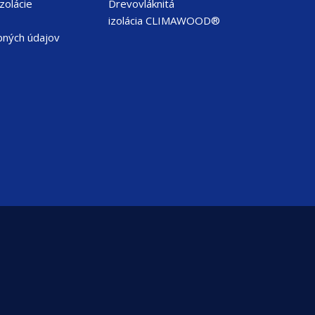
zolácie
Drevovláknitá
izolácia CLIMAWOOD®
bných údajov