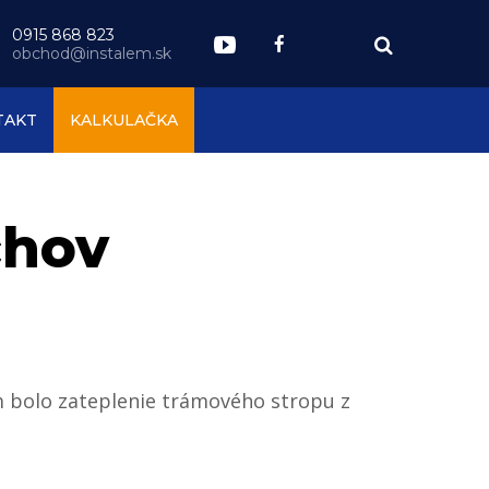
0915 868 823
obchod@instalem.sk
TAKT
KALKULAČKA
chov
om bolo zateplenie trámového stropu z