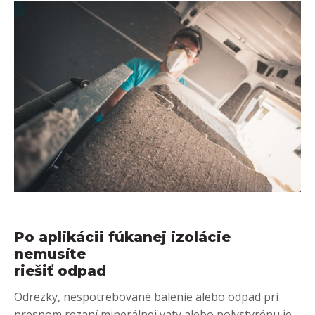
Po aplikácii fúkanej izolácie
nemusíte
riešiť odpad
Odrezky, nespotrebované balenie alebo odpad pri
presnom rezaní minerálnej vaty alebo polystyrénu je