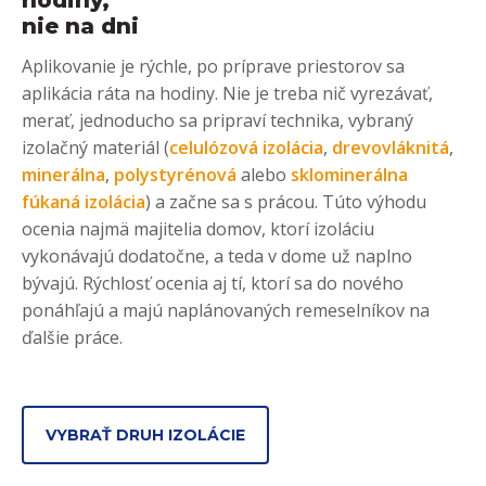
hodiny,
nie na dni
Aplikovanie je rýchle, po príprave priestorov sa
aplikácia ráta na hodiny. Nie je treba nič vyrezávať,
merať, jednoducho sa pripraví technika, vybraný
izolačný materiál (
celulózová izolácia
,
drevovláknitá
,
minerálna
,
polystyrénová
alebo
sklominerálna
fúkaná izolácia
) a začne sa s prácou. Túto výhodu
ocenia najmä majitelia domov, ktorí izoláciu
vykonávajú dodatočne, a teda v dome už naplno
bývajú. Rýchlosť ocenia aj tí, ktorí sa do nového
ponáhľajú a majú naplánovaných remeselníkov na
ďalšie práce.
VYBRAŤ DRUH IZOLÁCIE