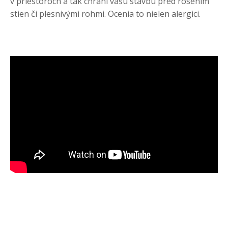
v priestoroch a tak chráni vašu stavbu pred rosením
stien či plesnivými rohmi. Ocenia to nielen alergici.