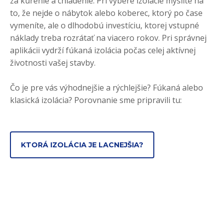
za kúrenie a chladenie. Pri výbere izolácie myslite na
to, že nejde o nábytok alebo koberec, ktorý po čase
vymeníte, ale o dlhodobú investíciu, ktorej vstupné
náklady treba rozrátať na viacero rokov. Pri správnej
aplikácii vydrží fúkaná izolácia počas celej aktívnej
životnosti vašej stavby.
Čo je pre vás výhodnejšie a rýchlejšie? Fúkaná alebo
klasická izolácia? Porovnanie sme pripravili tu:
KTORÁ IZOLÁCIA JE LACNEJŠIA?