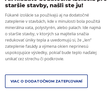
staršie stavby, našli ste ju!
Fúkané izolácie sa používajú aj na dodatočné
zateplenie v stavbách, kde v minulosti bola použitá
minerálna vata, polystyrén, alebo palach. Ide najmä
o staršie stavby, v ktorých sa majitelia snažia
redukovať úniky tepla a uvedomujú si, že „len“
zateplenie fasády a výmena okien neprinesú
uspokojujúce výsledky, pokiaľ bude teplo naďalej
unikať cez strechu či podkrovie.
VIAC O DODATOČNOM ZATEPĽOVANÍ