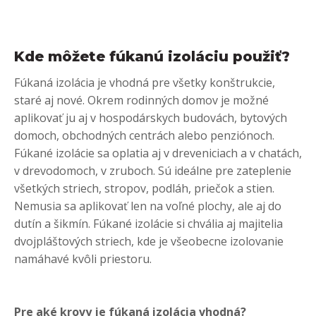
Kde môžete fúkanú izoláciu použiť?
Fúkaná izolácia je vhodná pre všetky konštrukcie,
staré aj nové. Okrem rodinných domov je možné
aplikovať ju aj v hospodárskych budovách, bytových
domoch, obchodných centrách alebo penziónoch.
Fúkané izolácie sa oplatia aj v dreveniciach a v chatách,
v drevodomoch, v zruboch. Sú ideálne pre zateplenie
všetkých striech, stropov, podláh, priečok a stien.
Nemusia sa aplikovať len na voľné plochy, ale aj do
dutín a šikmín. Fúkané izolácie si chvália aj majitelia
dvojpláštových striech, kde je všeobecne izolovanie
namáhavé kvôli priestoru.
Pre aké krovy je fúkaná izolácia vhodná?