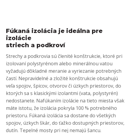
Fúkaná izolácia je ideálna pre
izolácie
striech a podkroví
Strechy a podkrovia sú členité konštrukcie, ktoré pri
izolovaní polystyrénom alebo minerálnou vatou
vyžadujú dôkladné meranie a vyriezanie potrebných
častí. Nepravidelné a zložité konštrukcie obsahujú
veľa spojov, špicov, otvorov či úzkych priestorov, do
ktorých sa s klasickými izolantmi (vata, polystyrén)
nedostanete. Nafúkaním izolácie na tieto miesta však
máte istotu, že izolácia pokryla 100 % potrebného
priestoru. Fúkaná izolácia sa dostane do všetkých
spojov, úzkych škár, do ťažko dostupných priestorov,
dutín. Tepelné mosty pri nej nemajú šancu.