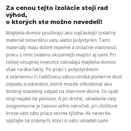
Za cenou tejto izolácie stojí rad
výhod,
o ktorých ste možno nevedeli!
Majitelia domov používajú ako najčastejší izolačný
materiál minerálnu vatu alebo polystyrén. Tieto
materiály majú dobré tepelné a izolačné vlastnosti,
prácu s nimi zvládnu skúsenejší majstri aj sami. Pri
nízkej vstupnej investícií zabúdajú majitelia domov
však na dva fakty. Po práci s polystyrénom
a sklenenou či čadičovou vatou vzniká pomerne dosť
odpadu a odrezkov, ktoré musíte zlikvidovať ako
drobný stavebný odpad na zbernom dvore, čo opäť
stojí nejaké tie peniaze. A po druhé, ukladanie vaty
svojpomocne je časovo veľmi náročné, pri zložitom
krove vám táto práca vezme týždne. Ak neveríte,
spýtajte sa známych, ktorí si vatu ukladali sami.