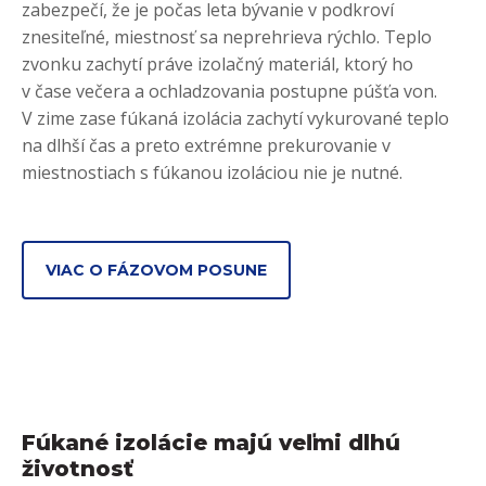
zabezpečí, že je počas leta bývanie v podkroví
znesiteľné, miestnosť sa neprehrieva rýchlo. Teplo
zvonku zachytí práve izolačný materiál, ktorý ho
v čase večera a ochladzovania postupne púšťa von.
V zime zase fúkaná izolácia zachytí vykurované teplo
na dlhší čas a preto extrémne prekurovanie v
miestnostiach s fúkanou izoláciou nie je nutné.
VIAC O FÁZOVOM POSUNE
Fúkané izolácie majú veľmi dlhú
životnosť