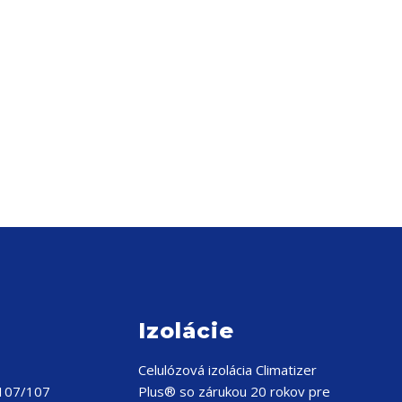
Izolácie
Celulózová izolácia
Climatizer
 107/107
Plus® so zárukou 20 rokov pre