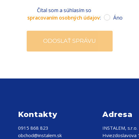
Čítal som a súhlasím so
spracovaním osobných údajov
:
Áno
Kontakty
Adresa
0915 868 823
INSTALEM, s.r.o.
obchod@instalem.sk
Hviezdoslavova