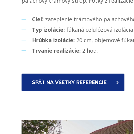
palachový trámový strop. Fotky z realizácie 
Cieľ:
zateplenie trámového palachovéh
Typ izolácie:
fúkaná celulózová izolácia
Hrúbka izolácie:
20 cm, objemové fúka
Trvanie realizácie:
2 hod.
SPÄŤ NA VŠETKY REFERENCIE