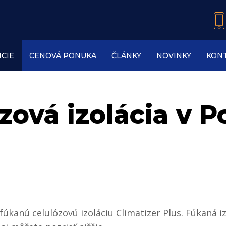
CIE
CENOVÁ PONUKA
ČLÁNKY
NOVINKY
KON
zová izolácia v P
kanú celulózovú izoláciu Climatizer Plus. Fúkaná izo