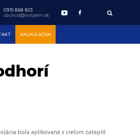
0915 868 823
obchod@instalem.sk
TAKT
KALKULAČKA
odhorí
lácia bola aplikovaná s cieľom zatepliť