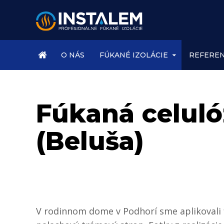
ÚVOD
O NÁS
FÚKANÉ IZOLÁCIE
REFEREN
Fúkaná celuló
(Beluša)
V rodinnom dome v Podhorí sme aplikovali fú