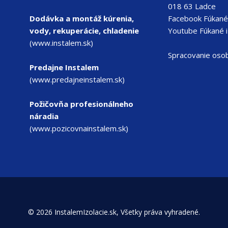
018 63 Ladce
Dodávka a montáž kúrenia,
Facebook Fúkané 
vody, rekuperácie, chladenie
Youtube Fúkané i
(www.instalem.sk)
Spracovanie oso
Predajne Instalem
(www.predajneinstalem.sk)
Požičovňa profesionálneho
náradia
(www.pozicovnainstalem.sk)
© 2026 InstalemIzolacie.sk, Všetky práva vyhradené.