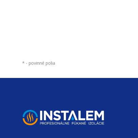
*
- povinné polia