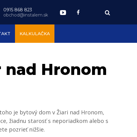
0915 868 823
obchod@instalem.sk
TAKT
KALKULAČKA
ar nad Hronom
 toho je bytový dom v Žiari nad Hronom,
áce, žiadnu starosť s neporiadkom alebo s
te pozrieť nižšie.