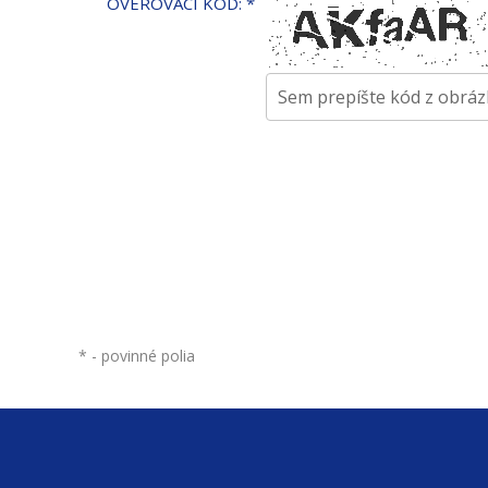
OVEROVACÍ KÓD:
*
*
- povinné polia