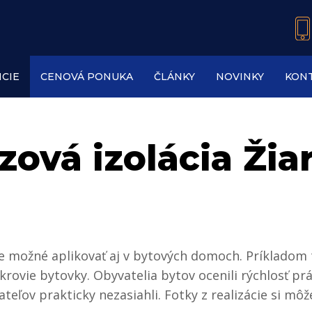
CIE
CENOVÁ PONUKA
ČLÁNKY
NOVINKY
KON
zová izolácia Ži
 je možné aplikovať aj v bytových domoch. Príkladom
krovie bytovky. Obyvatelia bytov ocenili rýchlosť pr
eľov prakticky nezasiahli. Fotky z realizácie si môže