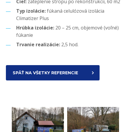
Cieľ:
zateplenie stropu po rekonštrukcii, 60 m2
Typ izolácie:
fúkaná celulózová izolácia
Climatizer Plus
Hrúbka izolácie:
20 – 25 cm, objemové (voľné)
fúkanie
Trvanie realizácie:
2,5 hod.
SPÄŤ NA VŠETKY REFERENCIE