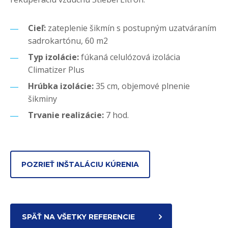
Cieľ:
zateplenie šikmín s postupným uzatváraním
sadrokartónu, 60 m2
Typ izolácie:
fúkaná celulózová izolácia
Climatizer Plus
Hrúbka izolácie:
35 cm, objemové plnenie
šikminy
Trvanie realizácie:
7 hod.
POZRIEŤ INŠTALÁCIU KÚRENIA
SPÄŤ NA VŠETKY REFERENCIE